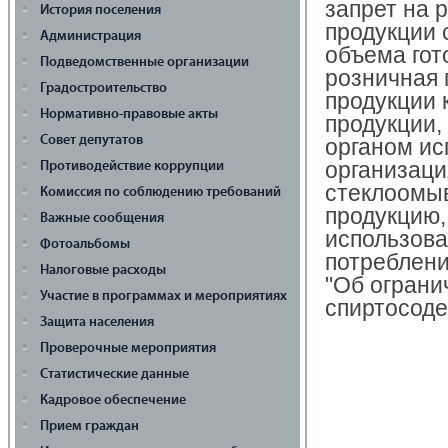
запрет на
История поселения
продукции 
Администрация
объема гот
Подведомственные организации
розничная 
Градостроительство
продукции 
Нормативно-правовые акты
продукции
Совет депутатов
органом ис
организаци
Противодействие коррупции
стеклоомы
Комиссия по соблюдению требований
продукцию,
Важные сообщения
использова
Фотоальбомы
потреблени
Налоговые расходы
"Об ограни
Участие в программах и мероприятиях
спиртосод
Защита населения
Проверочные мероприятия
Статистические данные
Кадровое обеспечение
Прием граждан